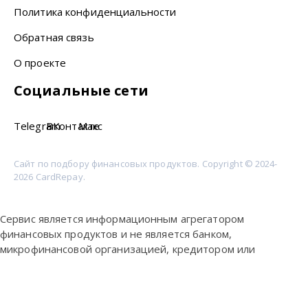
Политика конфиденциальности
Обратная связь
О проекте
Социальные сети
Telegram
ВКонтакте
Макс
Сайт по подбору финансовых продуктов. Copyright © 2024-
2026 CardRepay.
Сервис является информационным агрегатором
финансовых продуктов и не является банком,
микрофинансовой организацией, кредитором или
платёжным агентом. Сервис не выдаёт кредиты и займы
самостоятельно, не принимает решения об одобрении и не
гарантирует получение продукта. Итоговые условия,