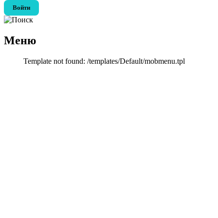
Войти
Меню
Template not found: /templates/Default/mobmenu.tpl