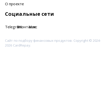
О проекте
Социальные сети
Telegram
ВКонтакте
Макс
Сайт по подбору финансовых продуктов. Copyright © 2024-
2026 CardRepay.
Сервис является информационным агрегатором
финансовых продуктов и не является банком,
микрофинансовой организацией, кредитором или
платёжным агентом. Сервис не выдаёт кредиты и займы
самостоятельно, не принимает решения об одобрении и не
гарантирует получение продукта. Итоговые условия,
лимиты, ставки, сроки, требования к заёмщику и решение
по заявке определяются банком, МФО или иным партнёром
индивидуально. Информация на сайте носит справочный
характер и не является публичной офертой. Перед