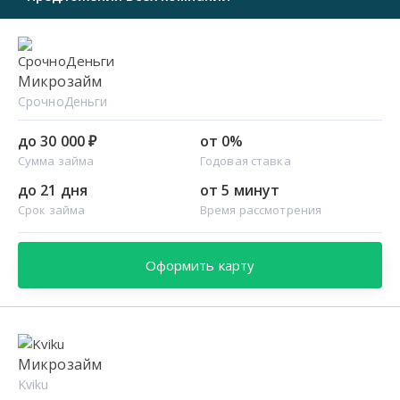
Микрозайм
СрочноДеньги
до 30 000 ₽
от 0%
Сумма займа
Годовая ставка
до 21 дня
от 5 минут
Срок займа
Время рассмотрения
Оформить карту
Микрозайм
Kviku