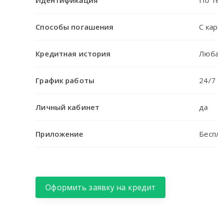
Идентификация
По т
Способы погашения
С ка
Кредитная история
Люб
График работы
24/7
Личный кабинет
да
Приложение
Беспл
Оформить заявку на кредит