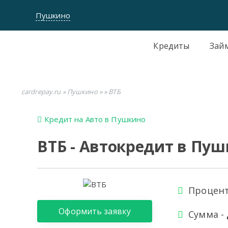
Пушкино
Кредиты
Зай
cardrepay.ru
»
Пушкино
»
» ВТБ
Кредит на Авто в Пушкино
ВТБ - Автокредит в Пу
Процент
Оформить заявку
Сумма -