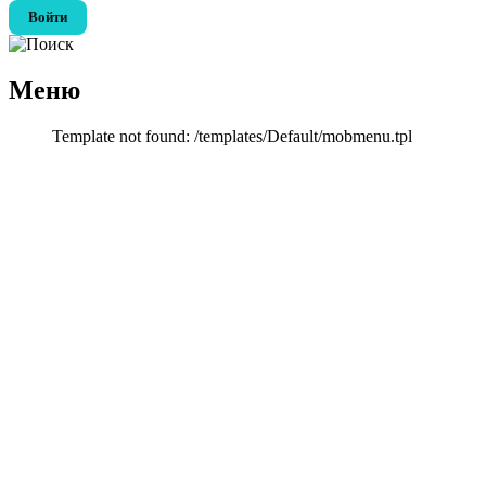
Войти
Меню
Template not found: /templates/Default/mobmenu.tpl