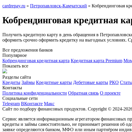
cardrepay.ru
»
Петропавловск-Камчатский
» Кобрендинговая кре
Кобрендинговая кредитная ка
Получить кредитную карту в день обращения в Петропавловске
оформить срочно оформить кредитку на выгодных условиях. Ср
Все предложения банков
Популярное
Кобрендинговая кредитная карта
Кредитная карта Premium
Мом
Показать все
Разделы сайта
Кредиты
Займы
Кредитные карты
Дебетовые карты
РКО
Стать
Контакты
Политика конфиденциальности
Обратная связь
О проекте
Социальные сети
Telegram
ВКонтакте
Макс
Сайт по подбору финансовых продуктов. Copyright © 2024-2026
Сервис является информационным агрегатором финансовых про
кредиты и займы самостоятельно, не принимает решения об одо
заявке определяются банком, МФО или иным партнёром индиви