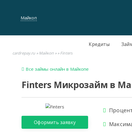
Майкоп
Кредиты
Зай
cardrepay.ru
»
Майкоп
»
» Finters
Все займы онлайн в Майкопе
Finters Микрозайм в М
Процент
Оформить заявку
Максима