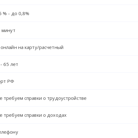
5 % - до 0,8%
0 минут
 онлайн на карту/расчетный
- 65 лет
орт РФ
е требуем справки о трудоустройстве
е требуем справки о доходах
елефону