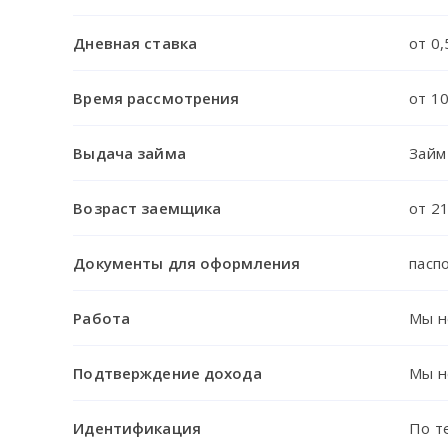
Дневная ставка
от 0,
Время рассмотрения
от 1
Выдача займа
Займ
Возраст заемщика
от 21
Документы для оформления
пасп
Работа
Мы н
Подтверждение дохода
Мы н
Идентификация
По т