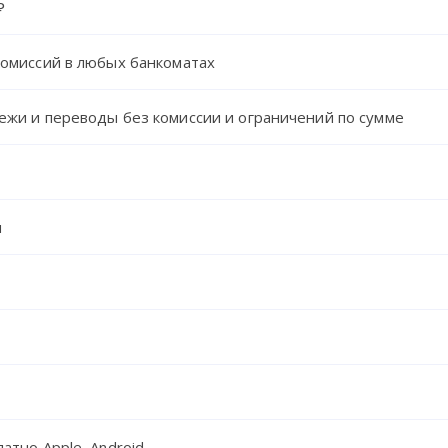
₽
комиссий в любых банкоматах
ежи и переводы без комиссии и ограничений по сумме
я
атно Apple, Android