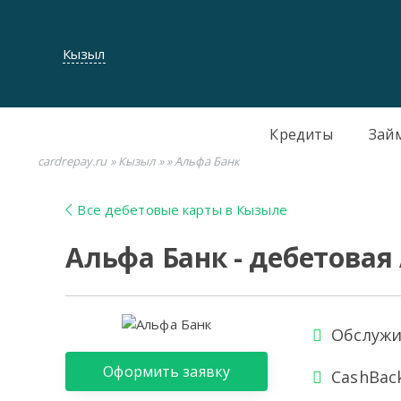
Кызыл
Кредиты
Зай
cardrepay.ru
»
Кызыл
»
» Альфа Банк
Все дебетовые карты в Кызыле
Альфа Банк - дебетовая
Обслужи
Оформить заявку
CashBac