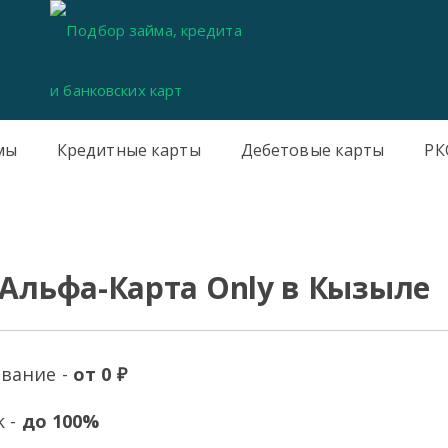
мы
Кредитные карты
Дебетовые карты
РК
 Альфа-Карта Only в Кызыле
вание -
от 0 ₽
k -
до 100%