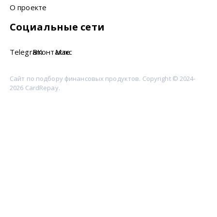
О проекте
Социальные сети
Telegram
ВКонтакте
Макс
Сайт по подбору финансовых продуктов. Copyright © 2024-
2026 CardRepay.
Сервис является информационным агрегатором
финансовых продуктов и не является банком,
микрофинансовой организацией, кредитором или
платёжным агентом. Сервис не выдаёт кредиты и займы
самостоятельно, не принимает решения об одобрении и не
гарантирует получение продукта. Итоговые условия,
лимиты, ставки, сроки, требования к заёмщику и решение
по заявке определяются банком, МФО или иным партнёром
индивидуально. Информация на сайте носит справочный
характер и не является публичной офертой. Перед