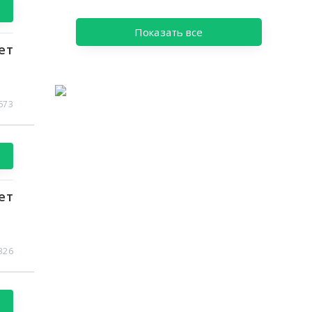
Показать все
ет
673
ет
326