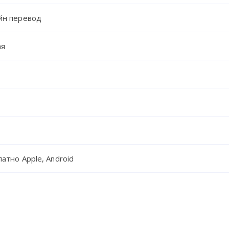
йн перевод
ая
атно Apple, Android