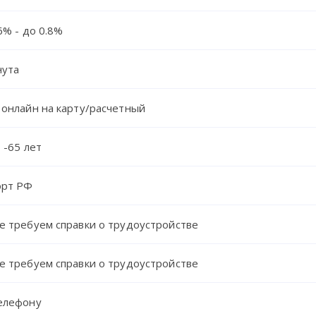
6% - до 0.8%
нута
 онлайн на карту/расчетный
 -65 лет
орт РФ
е требуем справки о трудоустройстве
е требуем справки о трудоустройстве
елефону