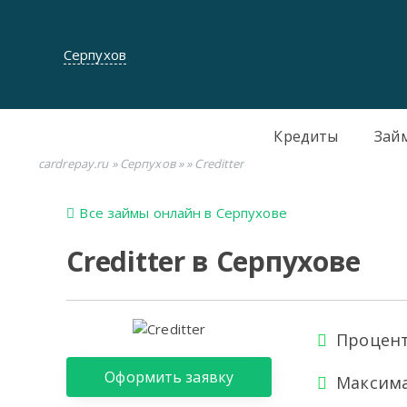
Серпухов
Кредиты
Зай
cardrepay.ru
»
Серпухов
»
» Creditter
Все займы онлайн в Серпухове
Creditter в Серпухове
Процент
Оформить заявку
Максима