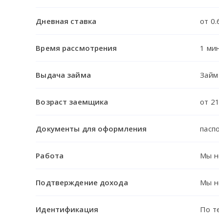
Дневная ставка
от 0.
Время рассмотрения
1 ми
Выдача займа
Займ
Возраст заемщика
от 21
Документы для оформления
пасп
Работа
Мы н
Подтверждение дохода
Мы н
Идентификация
По т