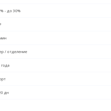
1% - до 30%
₽
 мин
ер / отделение
 года
орт
20 дн