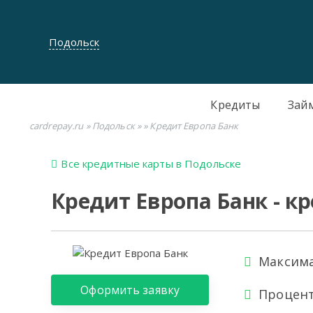
Подольск
Кредиты
Зай
cardrepay.ru
»
Подольск
»
» Кредит Европа Банк
Все кредитные карты в Подольске
Кредит Европа Банк - к
Максима
Оформить заявку
Процент