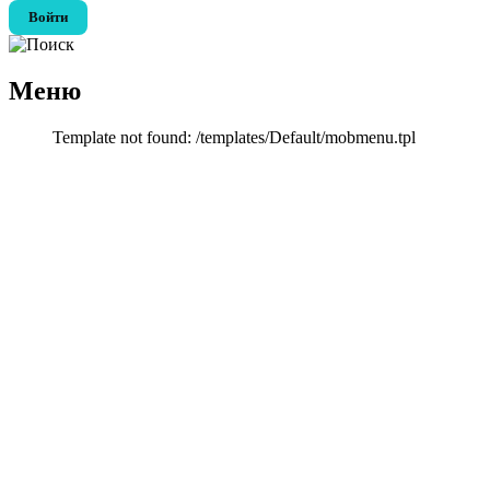
Войти
Меню
Template not found: /templates/Default/mobmenu.tpl