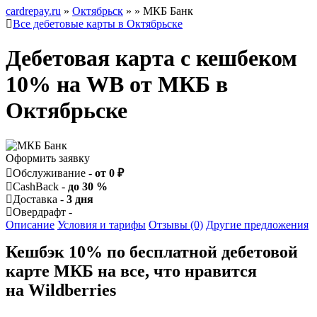
cardrepay.ru
»
Октябрьск
»
» МКБ Банк
Все дебетовые карты в Октябрьске
Дебетовая карта с кешбеком
10% на WB от МКБ в
Октябрьске
Оформить заявку
Обслуживание -
от 0 ₽
CashBack -
до 30 %
Доставка -
3 дня
Овердрафт -
Описание
Условия и тарифы
Отзывы (0)
Другие предложения
Кешбэк 10% по бесплатной дебетовой
карте МКБ на все, что нравится
на Wildberries