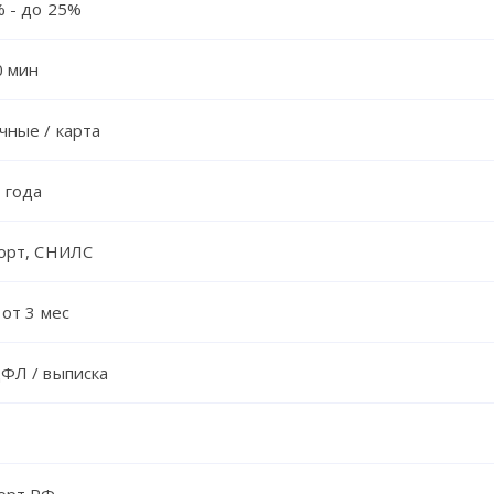
% - до 25%
0 мин
чные / карта
 года
орт, СНИЛС
 от 3 мес
ФЛ / выписка