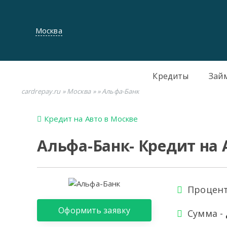
Москва
Кредиты
Зай
cardrepay.ru
»
Москва
»
» Альфа-Банк
Кредит на Авто в Москве
Альфа-Банк- Кредит на 
Процент
Оформить заявку
Сумма -