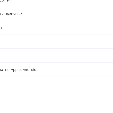
орт РФ
а / наличные
ая
атно Apple, Android