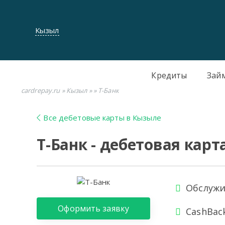
Кызыл
Кредиты
Зай
cardrepay.ru
»
Кызыл
»
» Т-Банк
Все дебетовые карты в Кызыле
Т-Банк - дебетовая кар
Обслужи
Оформить заявку
CashBac