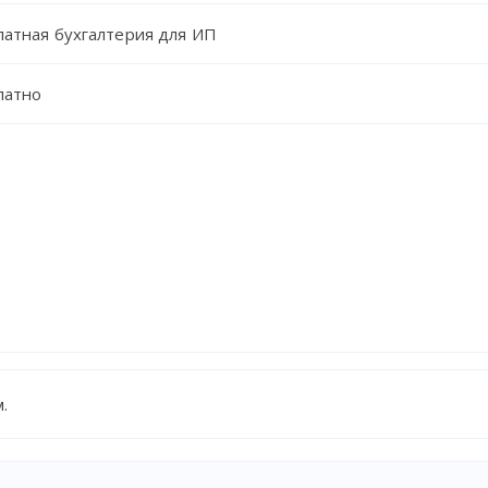
латная бухгалтерия для ИП
латно
.