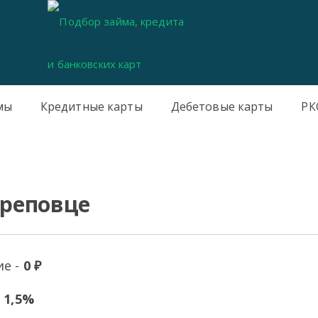
мы
Кредитные карты
Дебетовые карты
РК
ереповце
е -
0 ₽
-
1,5%